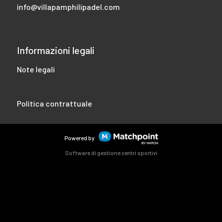
info@villapamphilipadel.com
Informazioni legali
Note legali
Politica contrattuale
Powered by
Software di gestione centri sportivi
I cookie di questo sito web sono utilizzati per personalizzare i
contenuti e gli annunci, offrire funzionalità di social network
e analizzare il traffico. Inoltre, condividiamo informazioni
sull'utilizzo del sito web con i nostri partner di social network,
pubblicità e analisi web, che possono combinarlo con altre