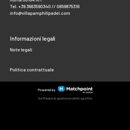
Tel.
+39 3663590340 // 0659875316
info@villapamphilipadel.com
Informazioni legali
Note legali
Politica contrattuale
Powered by
Software di gestione centri sportivi
I cookie di questo sito web sono utilizzati per personalizzare i
contenuti e gli annunci, offrire funzionalità di social network
e analizzare il traffico. Inoltre, condividiamo informazioni
sull'utilizzo del sito web con i nostri partner di social network,