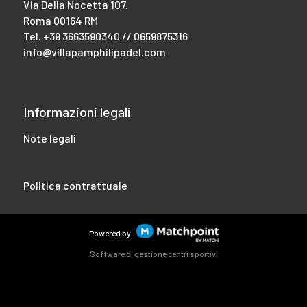
Via Della Nocetta 107.
Roma 00164 RM
Tel.
+39 3663590340 // 0659875316
info@villapamphilipadel.com
Informazioni legali
Note legali
Politica contrattuale
Powered by
Software di gestione centri sportivi
I cookie di questo sito web sono utilizzati per personalizzare i
contenuti e gli annunci, offrire funzionalità di social network