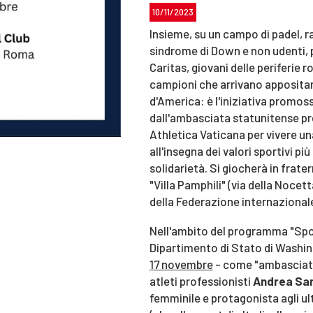
10/11/2023
Insieme, su un campo di padel, 
sindrome di Down e non udenti, 
Caritas, giovani delle periferie 
campioni che arrivano appositam
d'America: è l'iniziativa promos
dall'ambasciata statunitense pr
Athletica Vaticana per vivere u
all'insegna dei valori sportivi più
solidarietà. Si giocherà in fratern
"Villa Pamphili" (via della Nocett
della Federazione internazional
Nell'ambito del programma "Spo
Dipartimento di Stato di Washi
17 novembre
- come "ambasciatori
atleti professionisti
Andrea Sa
femminile e protagonista agli ul