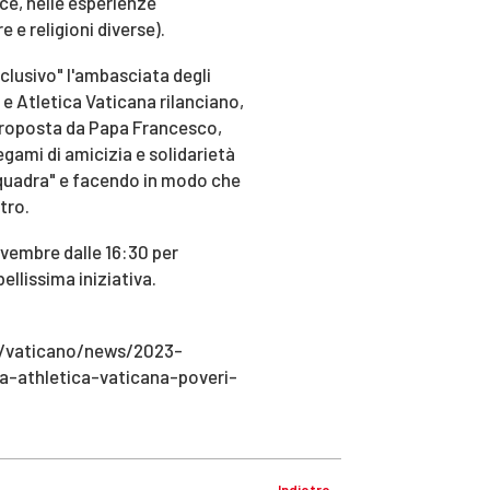
isce, nelle esperienze
re e religioni diverse).
nclusivo" l'ambasciata degli
 e Atletica Vaticana rilanciano,
, proposta da Papa Francesco,
gami di amicizia e solidarietà
"squadra" e facendo in modo che
tro.
ovembre dalle 16:30 per
ellissima iniziativa.
t/vaticano/news/2023-
a-athletica-vaticana-poveri-
Indietro