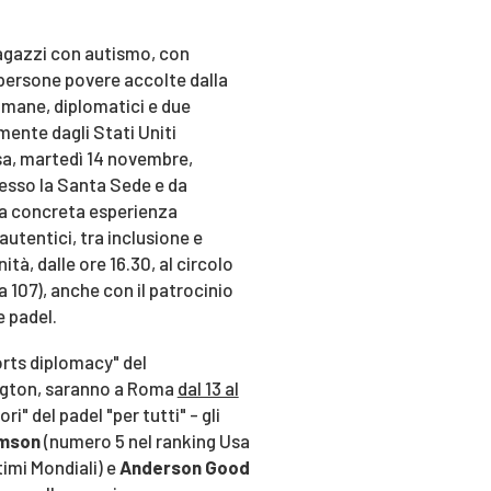
ragazzi con autismo, con
persone povere accolte dalla
romane, diplomatici e due
ente dagli Stati Uniti
sa, martedì 14 novembre,
esso la Santa Sede e da
na concreta esperienza
 autentici, tra inclusione e
ità, dalle ore 16.30, al circolo
a 107), anche con il patrocinio
e padel.
rts diplomacy" del
ngton, saranno a Roma
dal 13 al
" del padel "per tutti" - gli
mson
(numero 5 nel ranking Usa
timi Mondiali) e
Anderson Good