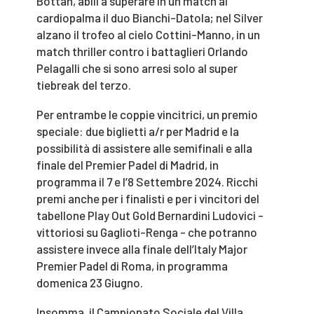
Bottan, abili a superare in un match al
cardiopalma il duo Bianchi-Datola; nel Silver
alzano il trofeo al cielo Cottini-Manno, in un
match thriller contro i battaglieri Orlando
Pelagalli che si sono arresi solo al super
tiebreak del terzo.
Per entrambe le coppie vincitrici, un premio
speciale: due biglietti a/r per Madrid e la
possibilità di assistere alle semifinali e alla
finale del Premier Padel di Madrid, in
programma il 7 e l’8 Settembre 2024. Ricchi
premi anche per i finalisti e per i vincitori del
tabellone Play Out Gold Bernardini Ludovici -
vittoriosi su Gaglioti-Renga - che potranno
assistere invece alla finale dell’Italy Major
Premier Padel di Roma, in programma
domenica 23 Giugno.
Insomma, il Campionato Sociale del Villa