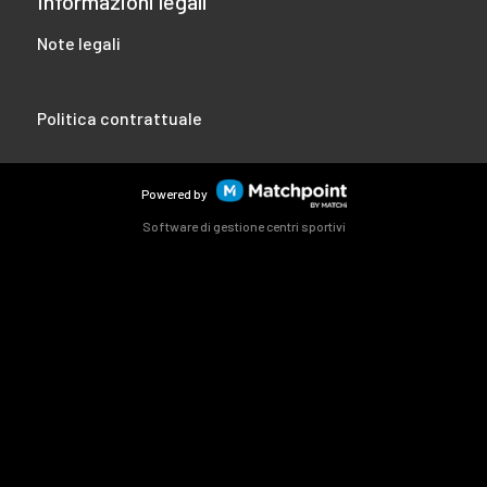
Informazioni legali
Note legali
Politica contrattuale
Powered by
Software di gestione centri sportivi
I cookie di questo sito web sono utilizzati per personalizzare i
contenuti e gli annunci, offrire funzionalità di social network
e analizzare il traffico. Inoltre, condividiamo informazioni
sull'utilizzo del sito web con i nostri partner di social network,
pubblicità e analisi web, che possono combinarlo con altre
informazioni che hai fornito loro o che hai raccolto dall'uso
che hai fatto dei tuoi servizi.