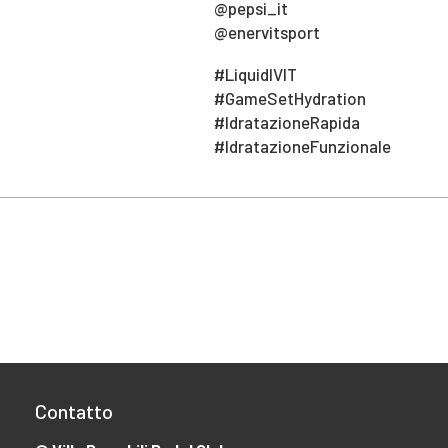
@pepsi_it
@enervitsport
#LiquidIVIT
#GameSetHydration
#IdratazioneRapida
#IdratazioneFunzionale
Contatto