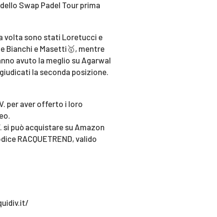
pa dello Swap Padel Tour prima
a volta sono stati Loretucci e
ale Bianchi e Masetti🥇, mentre
hanno avuto la meglio su Agarwal
giudicati la seconda posizione.
V. per aver offerto i loro
eo.
V. si può acquistare su Amazon
 codice RACQUETREND, valido
idiv.it/