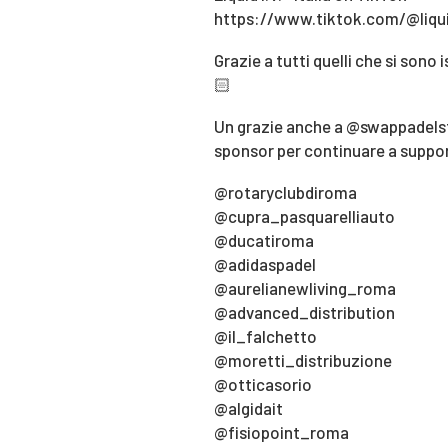
https://www.tiktok.com/@liqui
Grazie a tutti quelli che si sono
🏻
Un grazie anche a @swappadelsto
sponsor per continuare a suppor
@rotaryclubdiroma
@cupra_pasquarelliauto
@ducatiroma
@adidaspadel
@aurelianewliving_roma
@advanced_distribution
@il_falchetto
@moretti_distribuzione
@otticasorio
@algidait
@fisiopoint_roma