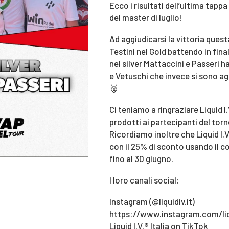
Ecco i risultati dell’ultima tap
del master di luglio!
Ad aggiudicarsi la vittoria quest
Testini nel Gold battendo in fin
nel silver Mattaccini e Passeri 
e Vetuschi che invece si sono ag
🥈
Ci teniamo a ringraziare Liquid I.
prodotti ai partecipanti del torn
Ricordiamo inoltre che Liquid I.
con il 25% di sconto usando il
fino al 30 giugno.
I loro canali social:
Instagram (@liquidiv.it)
https://www.instagram.com/liqu
Liquid I.V.®️ Italia on TikTok