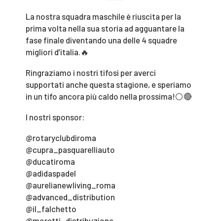
La nostra squadra maschile è riuscita per la
prima volta nella sua storia ad agguantare la
fase finale diventando una delle 4 squadre
migliori d’italia.🔥
Ringraziamo i nostri tifosi per averci
supportati anche questa stagione, e speriamo
in un tifo ancora più caldo nella prossima!⚪️🔴
I nostri sponsor:
@rotaryclubdiroma
@cupra_pasquarelliauto
@ducatiroma
@adidaspadel
@aurelianewliving_roma
@advanced_distribution
@il_falchetto
@moretti_distribuzione