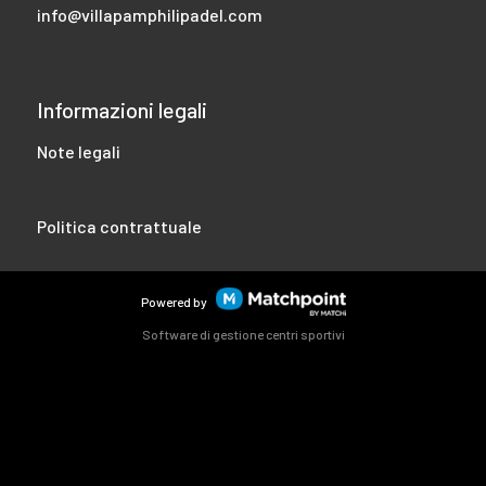
info@villapamphilipadel.com
Informazioni legali
Note legali
Politica contrattuale
Powered by
Software di gestione centri sportivi
I cookie di questo sito web sono utilizzati per personalizzare i
contenuti e gli annunci, offrire funzionalità di social network
e analizzare il traffico. Inoltre, condividiamo informazioni
sull'utilizzo del sito web con i nostri partner di social network,
pubblicità e analisi web, che possono combinarlo con altre