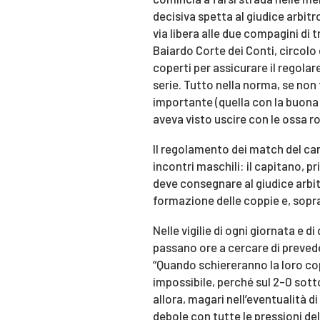
decisiva spetta al giudice arbitro
via libera alle due compagini di t
Baiardo Corte dei Conti, circolo
coperti per assicurare il regola
serie. Tutto nella norma, se non 
importante (quella con la buona s
aveva visto uscire con le ossa 
Il regolamento dei match del ca
incontri maschili: il capitano, p
deve consegnare al giudice arbit
formazione delle coppie e, soprat
Nelle vigilie di ogni giornata e d
passano ore a cercare di preved
“Quando schiereranno la loro cop
impossibile, perché sul 2-0 sott
allora, magari nell’eventualità di
debole con tutte le pressioni del