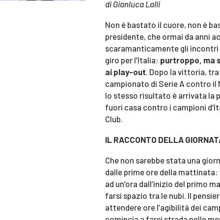
di Gianluca Lalli
Non è bastato il cuore, non è ba
presidente, che ormai da anni
scaramanticamente gli incontri 
giro per l’Italia:
purtroppo, ma s
ai play-out
. Dopo la vittoria, tr
campionato di Serie A contro il 
lo stesso risultato è arrivata la
fuori casa contro i campioni d’It
Club.
IL RACCONTO DELLA GIORNAT
Che non sarebbe stata una giorna
dalle prime ore della mattinata:
ad un’ora dall’inizio del primo m
farsi spazio tra le nubi. Il pensier
attendere ore l’agibilità dei ca
comincia a farsi strada nelle men