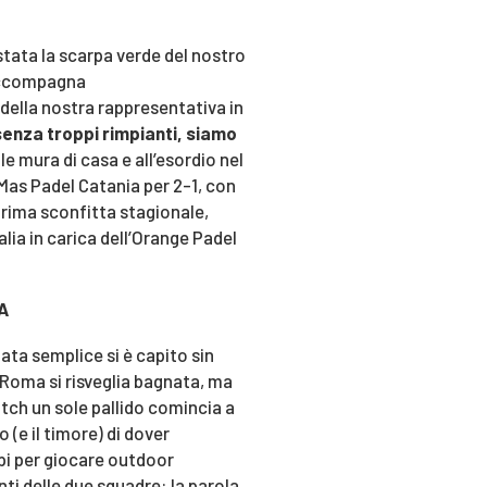
stata la scarpa verde del nostro
 accompagna
della nostra rappresentativa in
enza troppi rimpianti, siamo
a le mura di casa e all’esordio nel
Mas Padel Catania per 2-1, con
 prima sconfitta stagionale,
alia in carica dell’Orange Padel
A
ta semplice si è capito sin
 Roma si risveglia bagnata, ma
atch un sole pallido comincia a
o (e il timore) di dover
mpi per giocare outdoor
ti delle due squadre: la parola