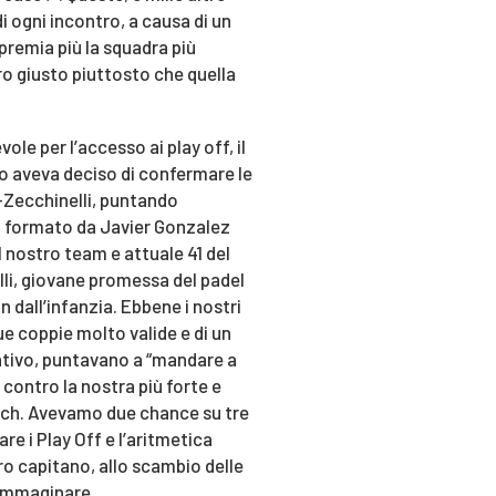
 ogni incontro, a causa di un
remia più la squadra più
ro giusto piuttosto che quella
vole per l’accesso ai play off, il
o aveva deciso di confermare le
-Zecchinelli, puntando
duo formato da Javier Gonzalez
 nostro team e attuale 41 del
lli, giovane promessa del padel
n dall’infanzia. Ebbene i nostri
ue coppie molto valide e di un
ativo, puntavano a “mandare a
 contro la nostra più forte e
atch. Avevamo due chance su tre
re i Play Off e l’aritmetica
ro capitano, allo scambio delle
o immaginare…