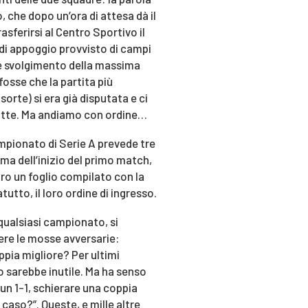
, che dopo un’ora di attesa dà il
rasferirsi al Centro Sportivo il
 di appoggio provvisto di campi
re svolgimento della massima
fosse che la partita più
orte) si era già disputata e ci
rotte. Ma andiamo con ordine…
mpionato di Serie A prevede tre
rima dell’inizio del primo match,
ro un foglio compilato con la
utto, il loro ordine di ingresso.
i qualsiasi campionato, si
ere le mosse avversarie:
pia migliore? Per ultimi
o sarebbe inutile. Ma ha senso
 un 1-1, schierare una coppia
 caso?”. Queste, e mille altre