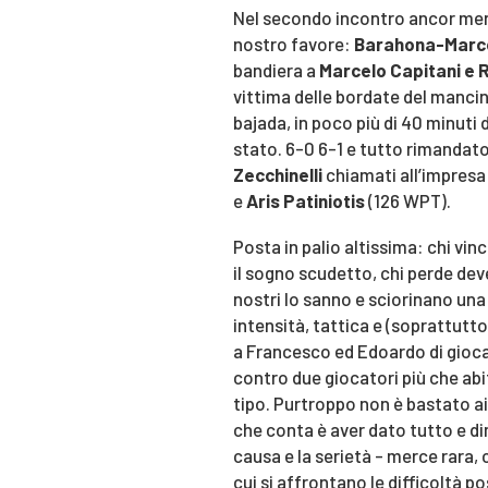
Nel secondo incontro ancor meno
nostro favore:
Barahona-Marce
bandiera a
Marcelo Capitani e
vittima delle bordate del manci
bajada, in poco più di 40 minuti 
stato. 6-0 6-1 e tutto rimandato
Zecchinelli
chiamati all’impres
e
Aris Patiniotis
(126 WPT).
Posta in palio altissima: chi vin
il sogno scudetto, chi perde deve
nostri lo sanno e sciorinano un
intensità, tattica e (soprattut
a Francesco ed Edoardo di giocar
contro due giocatori più che abi
tipo. Purtroppo non è bastato ai 
che conta è aver dato tutto e di
causa e la serietà - merce rara, c
cui si affrontano le difficoltà p