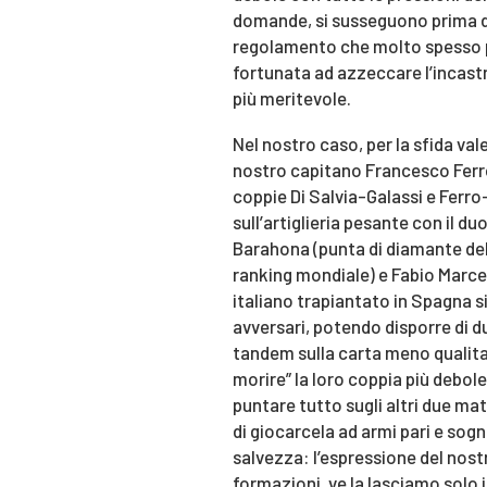
domande, si susseguono prima di
regolamento che molto spesso p
fortunata ad azzeccare l’incast
più meritevole.
Nel nostro caso, per la sfida vale
nostro capitano Francesco Ferr
coppie Di Salvia-Galassi e Ferro
sull’artiglieria pesante con il 
Barahona (punta di diamante del
ranking mondiale) e Fabio Marce
italiano trapiantato in Spagna si
avversari, potendo disporre di d
tandem sulla carta meno qualit
morire” la loro coppia più debole
puntare tutto sugli altri due m
di giocarcela ad armi pari e sogna
salvezza: l’espressione del nost
formazioni, ve la lasciamo sol