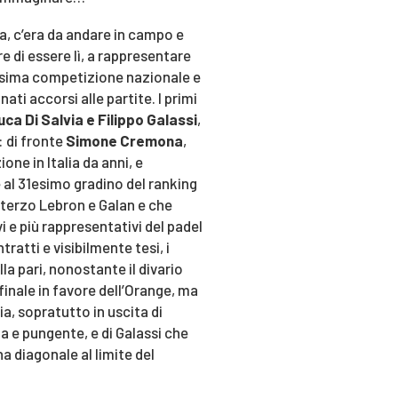
na, c’era da andare in campo e
 di essere lì, a rappresentare
ssima competizione nazionale e
ati accorsi alle partite. I primi
uca Di Salvia e Filippo Galassi
,
: di fronte
Simone Cremona
,
ione in Italia da anni, e
e al 31esimo gradino del ranking
 terzo Lebron e Galan e che
i e più rappresentativi del padel
atti e visibilmente tesi, i
a pari, nonostante il divario
 finale in favore dell’Orange, ma
ia, sopratutto in uscita di
e pungente, e di Galassi che
a diagonale al limite del