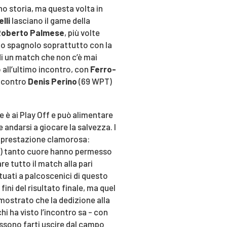
 storia, ma questa volta in
lli
lasciano il game della
 Roberto Palmese
, più volte
no spagnolo soprattutto con la
di un match che non c’è mai
 all’ultimo incontro, con
Ferro-
a contro
Denis Perino
(69 WPT)
ce è ai Play Off e può alimentare
 andarsi a giocare la salvezza. I
a prestazione clamorosa:
to) tanto cuore hanno permesso
e tutto il match alla pari
tuati a palcoscenici di questo
fini del risultato finale, ma quel
mostrato che la dedizione alla
hi ha visto l’incontro sa - con
ossono farti uscire dal campo