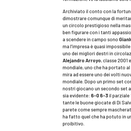
Archiviato il conto con la fortu
dimostrare comunque di meritare
un circolo prestigioso nella ma
ben figurare con i tanti appassion
a scendere in campo sono
Gianl
ma l’impresa è quasi impossibile
uno dei migliori destri in circolaz
Alejandro Arroyo
, classe 2001 
mondiale, uno che ha portato al
mira ad essere uno dei volti nuov
mondiale. Dopo un primo set contr
nostri giocano un secondo set all
sia evidente:
6-0 6-3
il parziale
tante le buone giocate di Di Salv
parete come sempre mascherata 
ha fatto quel che ha potuto in un
proibitivo.